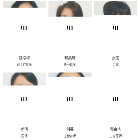
魏峥嵘
黎美琦
张丽
副主任医师
执业医师
医师
郝倩
刘芸
郭会杰
医师
主管护师
主治医师